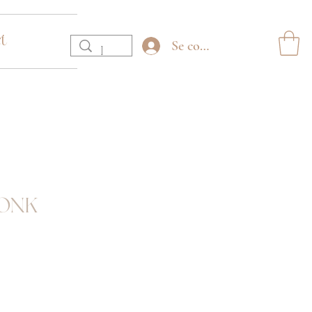
t
Se connecter
ONK