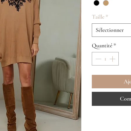
Taille
*
Sélectionner
Quantité
*
Ajo
Comm